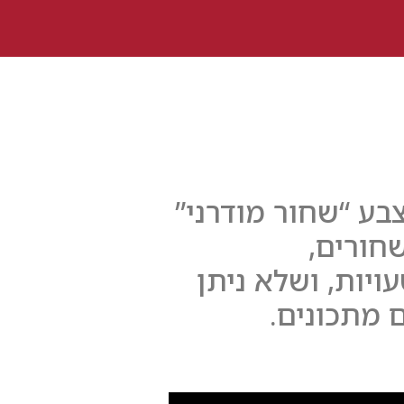
בע “שחור מודרני”
חורים,
יות, ושלא ניתן
 מתכונים.