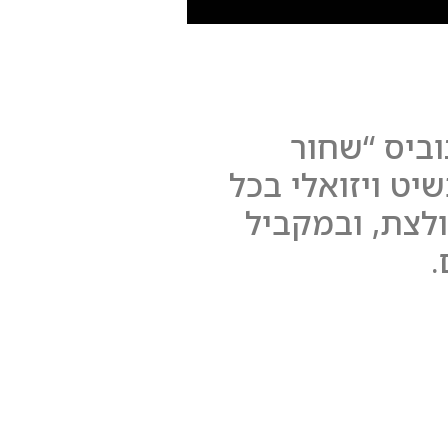
וביס “שחור
יט ויזואלי בכל
לצת, ובמקביל
.